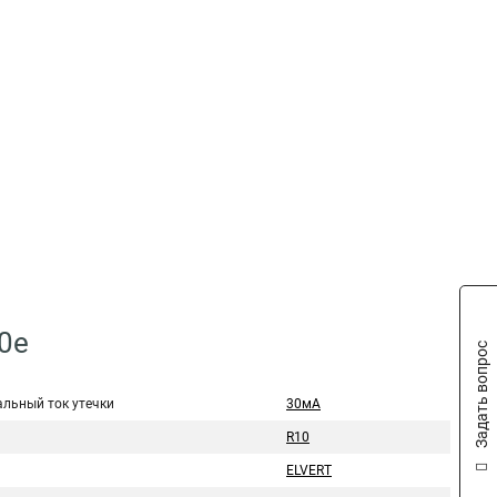
0e
Задать вопрос
льный ток утечки
30мА
R10
ELVERT