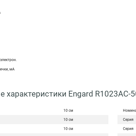
в
электрон.
ечки, мА
е характеристики Engard R1023AC-5
10 см
Номина
10 см
Серия
10 см
Серия