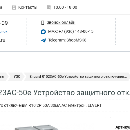
а
Контакты
10.00 - 18.00
-09
Звонок онлайн
MAX: +7 (936) 148-00-15
онок
.ru
Telegram: ShopMSK8
ты
УЗО
Engard R1023AC-50e Устройство защитного отключения...
23AC-50e Устройство защитного от
о отключения R10 2P 50А 30мА AC электрон. ELVERT
Артику