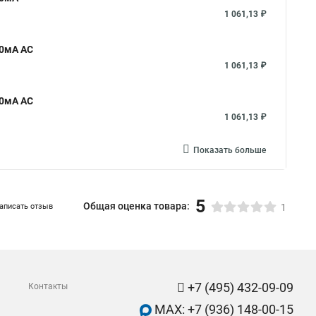
1 061,13 ₽
30мА AC
1 061,13 ₽
30мА AC
1 061,13 ₽
Показать больше
5
Общая оценка товара:
аписать отзыв
1
+7 (495) 432-09-09
Контакты
MAX: +7 (936) 148-00-15