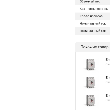
Объемный вес
Кратность поставки
Кол-во полюсов
Номинальный ток
Номинальный ток
Похожие товар
En
Си
En
Си
En
Си