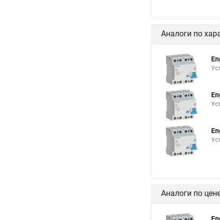
Аналоги по хар
En
Ус
En
Ус
En
Ус
Аналоги по цен
En