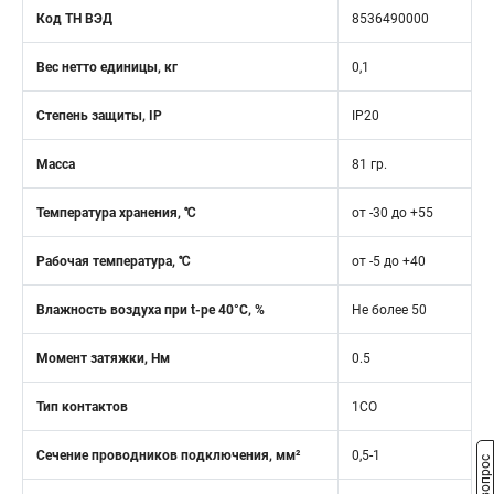
Код ТН ВЭД
8536490000
Вес нетто единицы, кг
0,1
Степень защиты, IP
IP20
Масса
81 гр.
Температура хранения, ℃
от -30 до +55
Рабочая температура, ℃
от -5 до +40
Влажность воздуха при t-ре 40°C, %
Не более 50
Момент затяжки, Нм
0.5
Тип контактов
1CO
Сечение проводников подключения, мм²
0,5-1