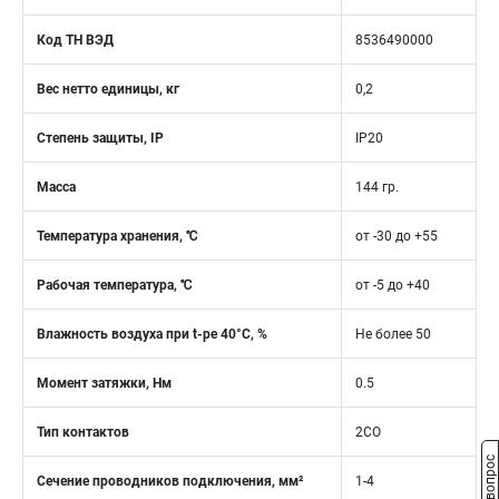
Код ТН ВЭД
8536490000
Вес нетто единицы, кг
0,2
Степень защиты, IP
IP20
Масса
144 гр.
Температура хранения, ℃
от -30 до +55
Рабочая температура, ℃
от -5 до +40
Влажность воздуха при t-ре 40°C, %
Не более 50
Момент затяжки, Нм
0.5
Тип контактов
2CO
Сечение проводников подключения, мм²
1-4