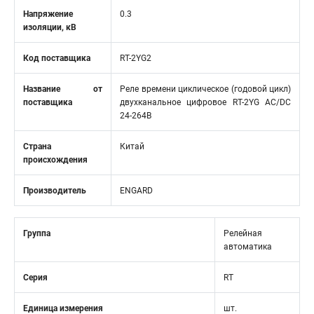
Напряжение
0.3
изоляции, кВ
Код поставщика
RT-2YG2
Название от
Реле времени циклическое (годовой цикл)
поставщика
двухканальное цифровое RT-2YG АС/DC
24-264В
Страна
Китай
происхождения
Производитель
ENGARD
Группа
Релейная
автоматика
Серия
RT
Единица измерения
шт.