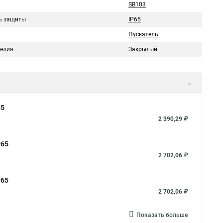
SB103
ь защиты
IР65
Пускатель
делия
Закрытый
65
2 390,29 ₽
Р65
2 702,06 ₽
Р65
2 702,06 ₽
Показать больше