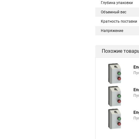
Глубина упаковки
Объемный вес
Кратность поставки
Напряжение
Похожие товар
En
Пу
En
Пу
En
Пу