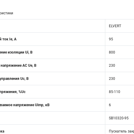
ристики
ELVERT
ток Ie, A
95
ние изоляции Ui, В
800
 напряжение AC Ue, В
230
правления Uc, В
230
апряжения, %Uc
85-110
аемое напряжение Uimp, кВ
6
SB10320-95
ика
Пускатель зак