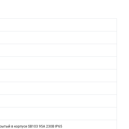
рытый в корпусе SB103 95А 230В IР65