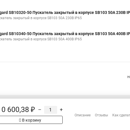
gard SB10320-50 Пускатель закрытый в корпусе SB103 50А 230В I
скатель закрытый в корпусе SB103 50А 230В IР65
gard SB10340-50 Пускатель закрытый в корпусе SB103 50А 400В I
скатель закрытый в корпусе SB103 50А 400В IР65
Н
10 600,38 ₽
–
+
Распродажа
Описание
Отзывы
Как сдела
Сотрудничество
рах на сайте имеет
В корзину
Гарантия
 проверяйте товар