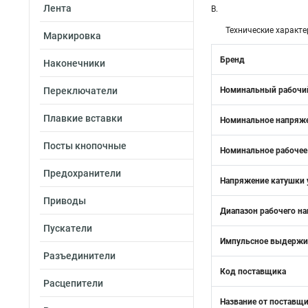
Лента
В.
Технические характе
Маркировка
Бренд
Наконечники
Переключатели
Номинальный рабочий 
Плавкие вставки
Номинальное напряже
Посты кнопочные
Номинальное рабочее
Предохранители
Напряжение катушки у
Приводы
Диапазон рабочего н
Пускатели
Импульсное выдержив
Разъединители
Код поставщика
Расцепители
Название от поставщ