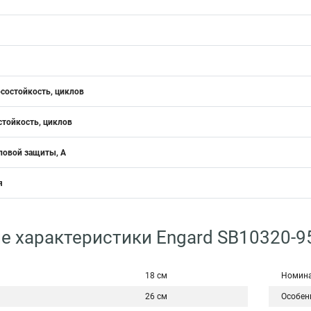
состойкость, циклов
стойкость, циклов
ловой защиты, А
я
е характеристики Engard SB10320-9
18 см
Номина
26 см
Особен