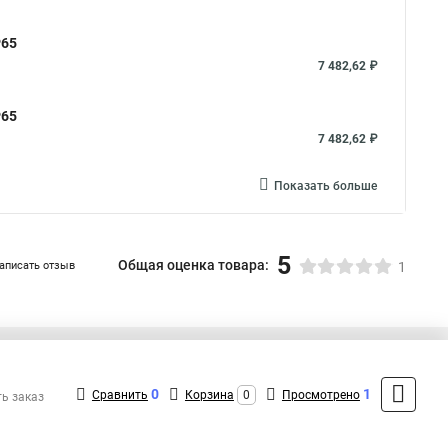
Р65
7 482,62 ₽
Р65
7 482,62 ₽
Показать больше
5
Общая оценка товара:
аписать отзыв
1
+7 (495) 432-09-09
Контакты
0
1
Сравнить
Корзина
0
Просмотрено
ть заказ
MAX: +7 (936) 148-00-15
ShopMSK8