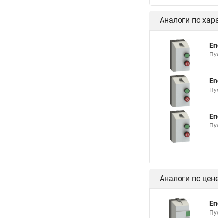
Аналоги по хар
En
Пу
En
Пу
En
Пу
Аналоги по цен
En
Пу