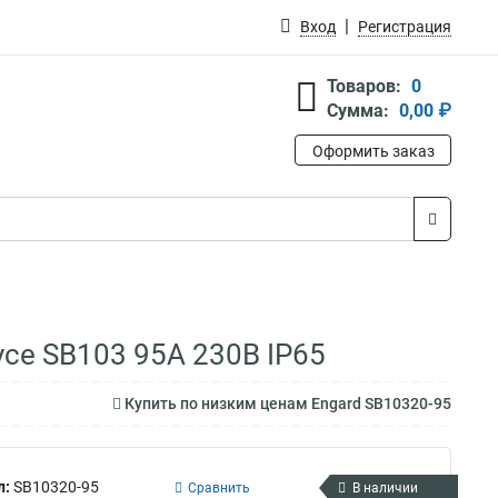
Вход
Регистрация
Товаров:
0
Сумма:
0,00 ₽
Оформить заказ
се SB103 95А 230В IР65
Купить по низким ценам Engard SB10320-95
л:
SB10320-95
Сравнить
В наличии