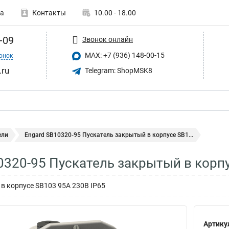
а
Контакты
10.00 - 18.00
-09
Звонок онлайн
MAX: +7 (936) 148-00-15
онок
.ru
Telegram: ShopMSK8
ели
Engard SB10320-95 Пускатель закрытый в корпусе SB1...
0320-95 Пускатель закрытый в корпу
в корпусе SB103 95А 230В IР65
Артику