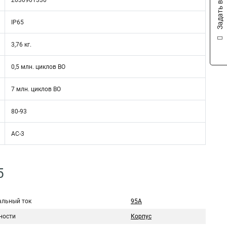
Задать вопрос
2030901330
IP65
3,76 кг.
0,5 млн. циклов ВО
7 млн. циклов ВО
80-93
AC-3
5
льный ток
95А
ности
Корпус