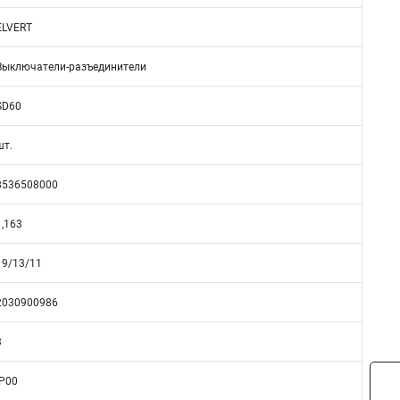
ELVERT
Выключатели-разъединители
SD60
шт.
8536508000
1,163
19/13/11
2030900986
3
IP00