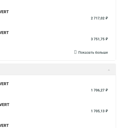
LVERT
2 717,02 ₽
LVERT
3 751,75 ₽
Показать больше
LVERT
1 706,27 ₽
LVERT
1 705,13 ₽
LVERT