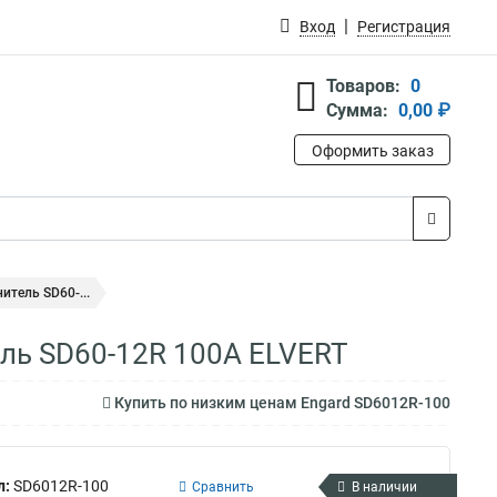
Вход
Регистрация
Товаров:
0
Сумма:
0,00 ₽
Оформить заказ
тель SD60-...
ль SD60-12R 100А ELVERT
Купить по низким ценам Engard SD6012R-100
л:
SD6012R-100
Сравнить
В наличии