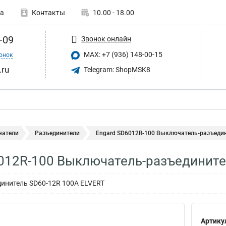
а
Контакты
10.00 - 18.00
-09
Звонок онлайн
MAX: +7 (936) 148-00-15
онок
.ru
Telegram: ShopMSK8
атели
Разъединители
Engard SD6012R-100 Выключатель-разъедини
012R-100 Выключатель-разъедините
инитель SD60-12R 100А ELVERT
Артику