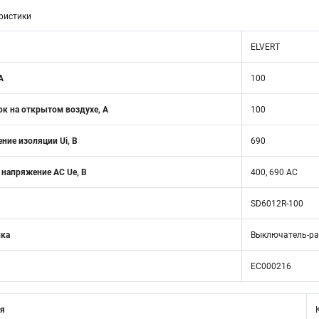
ристики
ELVERT
А
100
к на открытом воздухе, А
100
ние изоляции Ui, В
690
 напряжение AC Ue, В
400, 690 AC
SD6012R-100
ика
Выключатель-ра
EC000216
ия