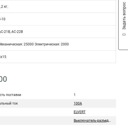
Задать вопрос
,2 кг.
8-10
AC-21B, AC-22B
Механическая: 25000 Электрическая: 2000
3x15
00
сть поставки
1
льный ток
100А
ELVERT
Выключатель-разъединитель