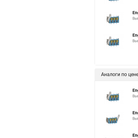
En
Вы
En
Вы
Аналоги по цен
En
Вы
En
Вы
En