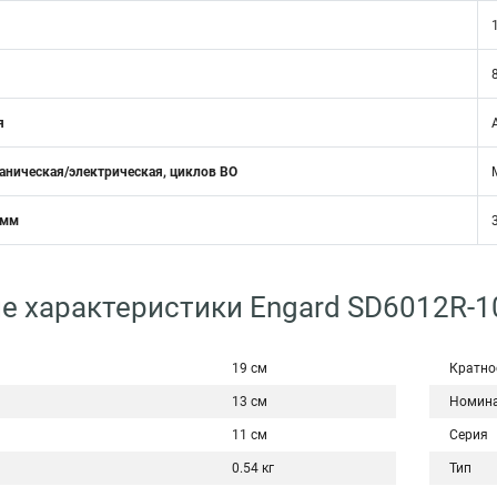
1
я
аническая/электрическая, циклов ВО
 мм
е характеристики Engard SD6012R-1
19 см
Кратно
13 см
Номина
11 см
Серия
0.54 кг
Тип