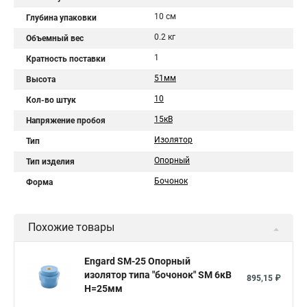
10 см
Глубина упаковки
0.2 кг
Объемный вес
1
Кратность поставки
51мм
Высота
10
Кол-во штук
15кВ
Напряжение пробоя
Изолятор
Тип
Опорный
Тип изделия
Бочонок
Форма
Похожие товары
Engard SM-25 Опорный
изолятор типа "бочонок" SM 6кВ
895,15 ₽
H=25мм