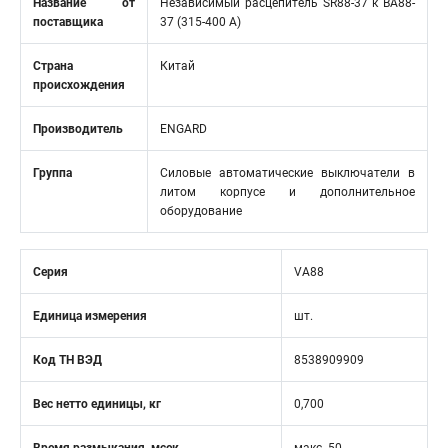
Название от
Независимый расцепитель SR88-37 к ВА88-
поставщика
37 (315-400 А)
Страна
Китай
происхождения
Производитель
ENGARD
Группа
Силовые автоматические выключатели в
литом корпусе и дополнительное
оборудование
Серия
VA88
Единица измерения
шт.
Код ТН ВЭД
8538909909
Вес нетто единицы, кг
0,700