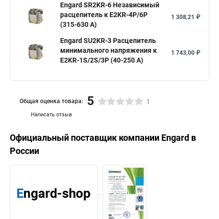
Engard SR2KR-6 Независимый
расцепитель к E2KR-4P/6P
1 308,21 ₽
(315-630 А)
Engard SU2KR-3 Расцепитель
минимального напряжения к
1 743,00 ₽
E2KR-1S/2S/3P (40-250 A)
5
Общая оценка товара:
1
Написать отзыв
Официальный поставщик компании
Engard
в
России