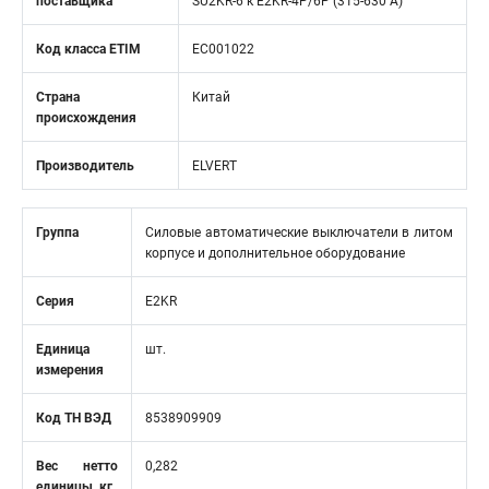
поставщика
SU2KR-6 к E2KR-4P/6P (315-630 А)
Код класса ETIM
EC001022
Страна
Китай
происхождения
Производитель
ELVERT
Группа
Силовые автоматические выключатели в литом
корпусе и дополнительное оборудование
Серия
E2KR
Единица
шт.
измерения
Код ТН ВЭД
8538909909
Вес нетто
0,282
единицы, кг