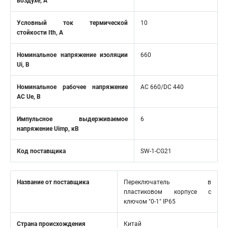
воздухе, А
Условный ток термической
10
стойкости Ith, А
Номинальное напряжение изоляции
660
Ui, В
Номинальное рабочее напряжение
AC 660/DC 440
AC Ue, В
Импульсное выдерживаемое
6
напряжение Uimp, кВ
Код поставщика
SW-1-CG21
Название от поставщика
Переключатель в
пластиковом корпусе с
ключом "0-1" IP65
Страна происхождения
Китай