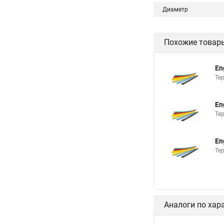
Диаметр
Похожие товар
En
Те
En
Те
En
Те
Аналоги по хар