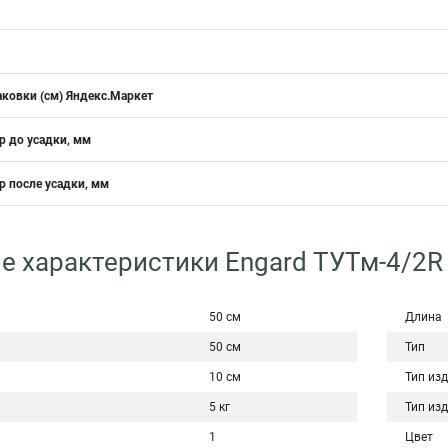
аковки (см) Яндекс.Маркет
 до усадки, мм
 после усадки, мм
е характеристики Engard ТУТм-4/2R
50 см
Длина
50 см
Тип
10 см
Тип из
5 кг
Тип из
1
Цвет