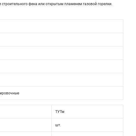
м строительного фена или открытым пламенем газовой горелки.
кировочные
ТУТм
шт.