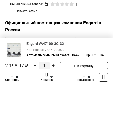
5
Общая оценка товара:
1
Написать отзыв
Официальный поставщик компании
Engard
в
России
Engard VA47100-3C-32
Код товара: VA47100-3C-32
Автоматический выключатель ВА47-100 3р C32 10кА
2 198,97 ₽
–
+
В корзину
0
0
1
Сравнить
Корзина
Просмотрено
Каталог
Оплата
Доставка
Контакты
Войти