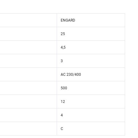
ENGARD
25
4,5
3
AC 230/400
500
12
4
C