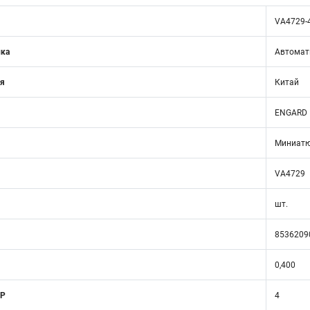
VA4729-
ика
Автомат
ия
Китай
ENGARD
Миниатю
VA4729
шт.
8536209
0,400
 Р
4