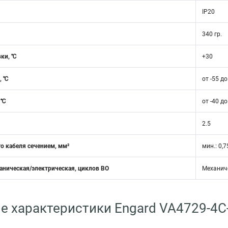
IP20
340 гр.
вки, ℃
+30
, ℃
от -55 д
 ℃
от -40 д
2.5
о кабеля сечением, мм²
мин.: 0,7
аническая/электрическая, циклов ВО
Механиче
е характеристики Engard VA4729-4С