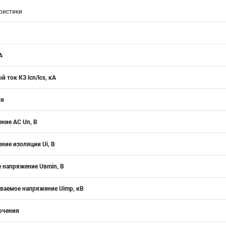
ристики
А
 ток КЗ lcn/lcs, кA
ия
ние АС Un, В
ние изоляции Ui, В
 напряжение Uвmin, B
аемое напряжение Uimp, кВ
ючения