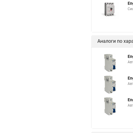
En
Си
Аналоги по хар
En
Ав
En
Ав
En
Ав