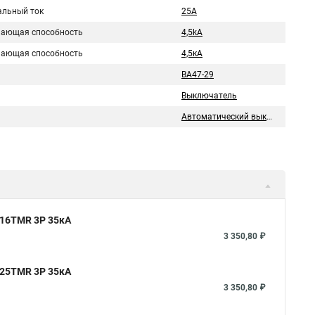
льный ток
25A
ающая способность
4,5kA
ающая способность
4,5кA
ВА47-29
Выключатель
Автоматический выключатель
 16TMR 3P 35кА
3 350,80 ₽
 25TMR 3P 35кА
3 350,80 ₽