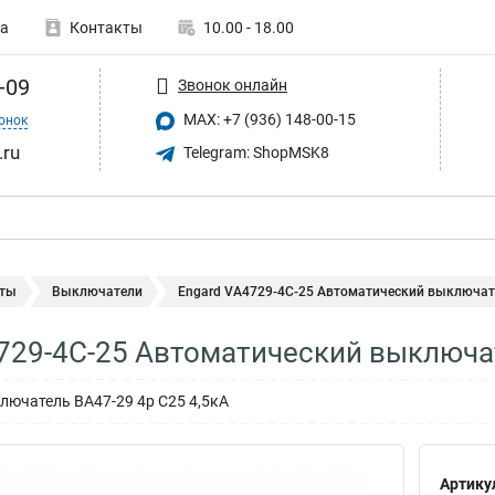
а
Контакты
10.00 - 18.00
-09
Звонок онлайн
MAX: +7 (936) 148-00-15
онок
.ru
Telegram: ShopMSK8
ты
Выключатели
Engard VA4729-4С-25 Автоматический выключате
729-4С-25 Автоматический выключат
ючатель ВА47-29 4р C25 4,5кА
Артику