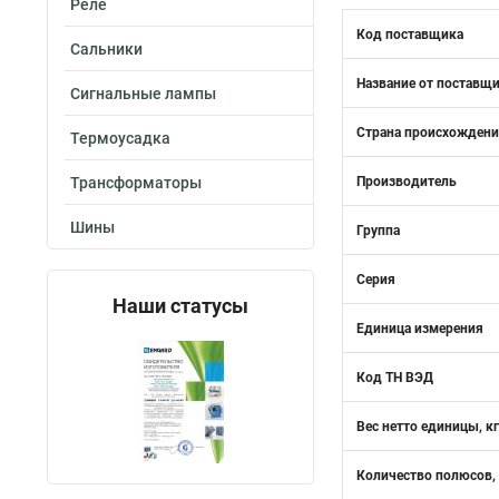
Реле
Код поставщика
Сальники
Название от поставщ
Сигнальные лампы
Страна происхожден
Термоусадка
Трансформаторы
Производитель
Шины
Группа
Серия
Наши статусы
Единица измерения
Код ТН ВЭД
Вес нетто единицы, кг
Количество полюсов,