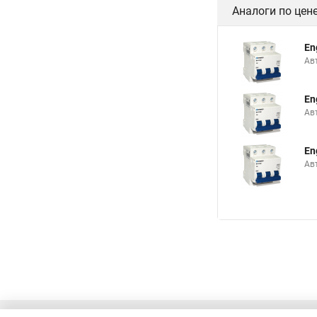
Аналоги по цен
En
Ав
En
Ав
En
Ав