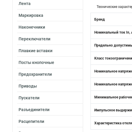
Лента
Технические характе
Маркировка
Бренд
Наконечники
Номинальный ток In, 
Переключатели
Предельно допустимый
Плавкие вставки
Класс токоограничен
Посты кнопочные
Номинальное напряже
Предохранители
Номинальное напряже
Приводы
Минимальное рабочее
Пускатели
Разъединители
Импульсное выдержив
Расцепители
Характеристика откл