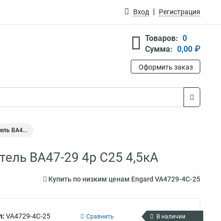
Вход
Регистрация
Товаров:
0
Сумма:
0,00 ₽
Оформить заказ
ль ВА4...
ель ВА47-29 4р C25 4,5кА
Купить по низким ценам Engard VA4729-4С-25
л:
VA4729-4С-25
Сравнить
В наличии