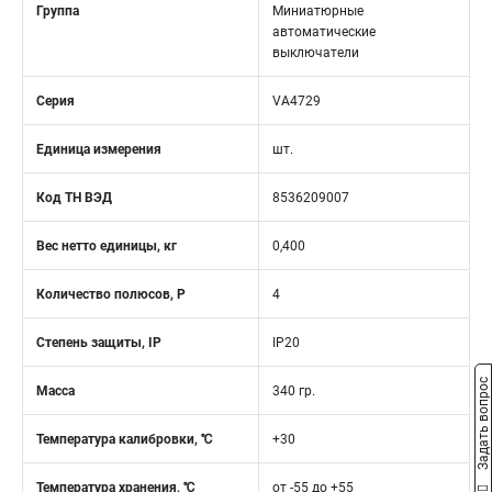
Группа
Миниатюрные
автоматические
выключатели
Серия
VA4729
Единица измерения
шт.
Код ТН ВЭД
8536209007
Вес нетто единицы, кг
0,400
Количество полюсов, Р
4
Степень защиты, IP
IP20
Задать вопрос
Масса
340 гр.
Температура калибровки, ℃
+30
Температура хранения, ℃
от -55 до +55