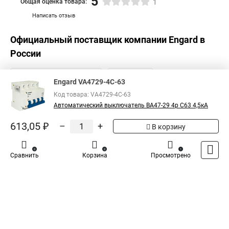
5
Общая оценка товара:
1
Написать отзыв
Официальный поставщик компании
Engard
в
России
Engard VA4729-4С-63
Код товара: VA4729-4С-63
Автоматический выключатель ВА47-29 4р C63 4,5кА
613,05 ₽
–
+
В корзину
0
0
1
Сравнить
Корзина
Просмотрено
Каталог
Оплата
Доставка
Контакты
Войти