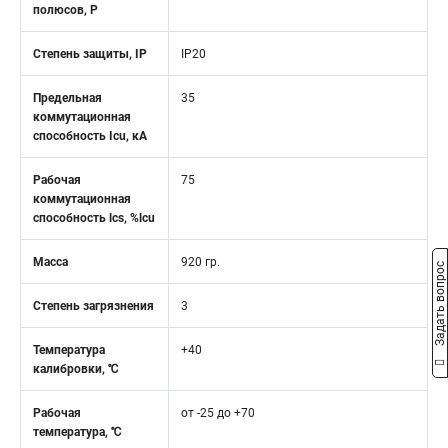
полюсов, Р
Степень защиты, IP
IP20
Предельная
35
коммутационная
способность Icu, кА
Рабочая
75
коммутационная
способность lcs, %lcu
Масса
920 гр.
Задать вопрос
Степень загрязнения
3
Температура
+40
калибровки, ℃
Рабочая
от -25 до +70
температура, ℃