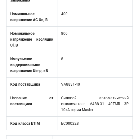
замыкания
Номинальное
400
напряжение АС Un, В
Номинальное
800
напряжение изоляции
Ui, В
Импульсное
8
выдерживаемое
напряжение Uimp, кВ
Код поставщика
VA8831-40
Название от
Силовой автоматический
поставщика
выключатель VA88-31 40TMR 3P
10кА серии Master
Код класса ETIM
EC000228