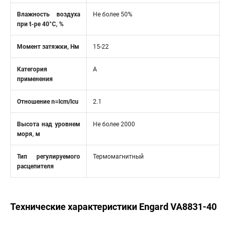
Влажность воздуха
Не более 50%
при t-ре 40°C, %
Момент затяжки, Нм
15-22
Категория
A
применения
Отношение n=lcm/lcu
2.1
Высота над уровнем
Не более 2000
моря, м
Тип регулируемого
Термомагнитный
расцепителя
Технические характеристики Engard VA8831-40