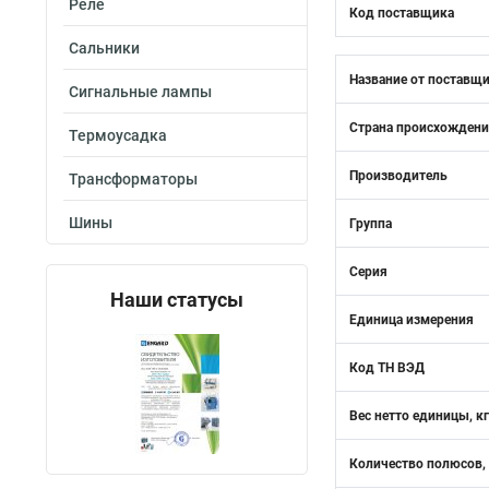
Реле
Код поставщика
Сальники
Название от поставщ
Сигнальные лампы
Страна происхожден
Термоусадка
Производитель
Трансформаторы
Шины
Группа
Серия
Наши статусы
Единица измерения
Код ТН ВЭД
Вес нетто единицы, кг
Количество полюсов,