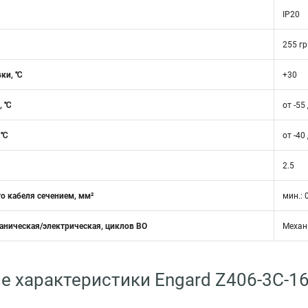
IP20
255 гр
вки, ℃
+30
, ℃
от -55
 ℃
от -40
2.5
о кабеля сечением, мм²
мин.: 
аническая/электрическая, циклов ВО
Механ
е характеристики Engard Z406-3C-1