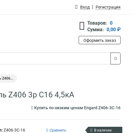
Вход
Регистрация
Товаров:
0
Сумма:
0,00 ₽
Оформить заказ
Z406...
ь Z406 3р C16 4,5кА
Купить по низким ценам Engard Z406-3C-16
л:
Z406-3C-16
Сравнить
В наличии