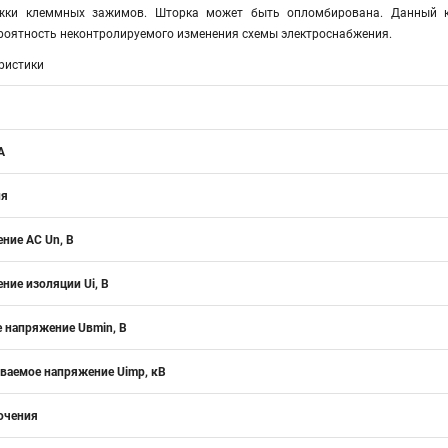
яжки клеммных зажимов. Шторка может быть опломбирована. Данный к
ероятность неконтролируемого изменения схемы электроснабжения.
ристики
А
ия
ние АС Un, В
ние изоляции Ui, В
 напряжение Uвmin, B
аемое напряжение Uimp, кВ
ючения