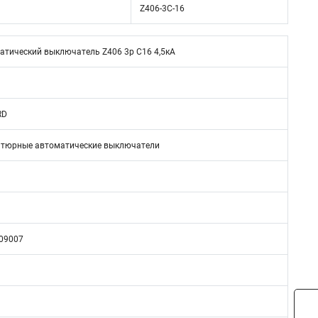
Z406-3C-16
атический выключатель Z406 3р C16 4,5кА
RD
тюрные автоматические выключатели
09007