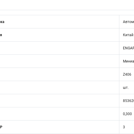
ика
Автом
ия
Китай
ENGA
Миниа
Z406
шт.
85362
0,300
 Р
3