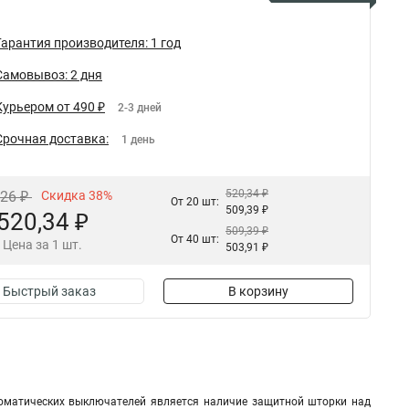
Гарантия производителя: 1 год
Самовывоз: 2 дня
Курьером от 490 ₽
2-3 дней
Срочная доставка:
1 день
520,34 ₽
,26 ₽
Скидка 38%
От 20 шт:
509,39 ₽
520,34 ₽
509,39 ₽
От 40 шт:
Цена за 1 шт.
503,91 ₽
Быстрый заказ
В корзину
оматических выключателей является наличие защитной шторки над