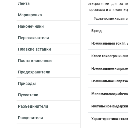
Лента
отверстиями для зат
персонала и снижает в
Маркировка
Технические характе
Наконечники
Бренд
Переключатели
Номинальный ток In, 
Плавкие вставки
Класс токоограничен
Посты кнопочные
Номинальное напряже
Предохранители
Номинальное напряже
Приводы
Минимальное рабочее
Пускатели
Разъединители
Импульсное выдержив
Расцепители
Характеристика откл