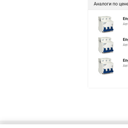
Аналоги по цен
En
Ав
En
Ав
En
Ав