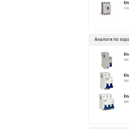
En
Си
Аналоги по хар
En
Ав
En
Ав
En
Ав