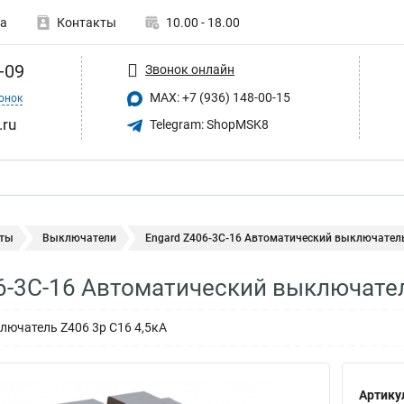
а
Контакты
10.00 - 18.00
-09
Звонок онлайн
MAX: +7 (936) 148-00-15
онок
.ru
Telegram: ShopMSK8
ты
Выключатели
Engard Z406-3C-16 Автоматический выключатель 
6-3C-16 Автоматический выключател
ючатель Z406 3р C16 4,5кА
Артику