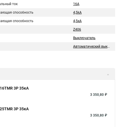
льный ток
16A
ающая способность
4,5kA
ающая способность
4,5кA
Z406
Выключатель
Автоматический выключатель
 16TMR 3P 35кА
3 350,80 ₽
 25TMR 3P 35кА
3 350,80 ₽