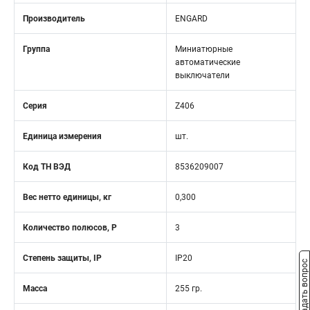
Производитель
ENGARD
Группа
Миниатюрные
автоматические
выключатели
Серия
Z406
Единица измерения
шт.
Код ТН ВЭД
8536209007
Вес нетто единицы, кг
0,300
Количество полюсов, Р
3
Степень защиты, IP
IP20
Задать вопрос
Масса
255 гр.