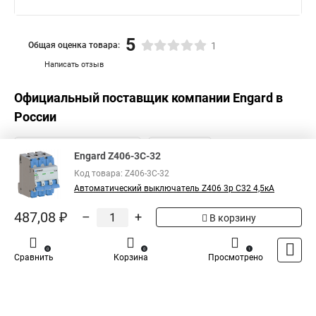
5
Общая оценка товара:
1
Написать отзыв
Официальный поставщик компании
Engard
в
России
Engard Z406-3C-32
Код товара: Z406-3C-32
Автоматический выключатель Z406 3р C32 4,5кА
487,08 ₽
–
+
В корзину
0
0
1
Сравнить
Корзина
Просмотрено
Каталог
Оплата
Доставка
Контакты
Войти