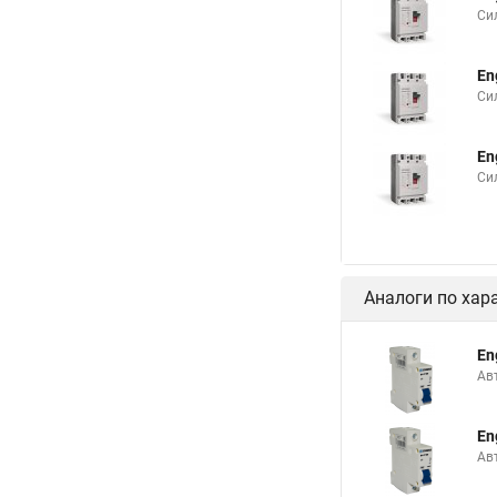
Си
En
Си
En
Си
Аналоги по хар
En
Ав
En
Ав