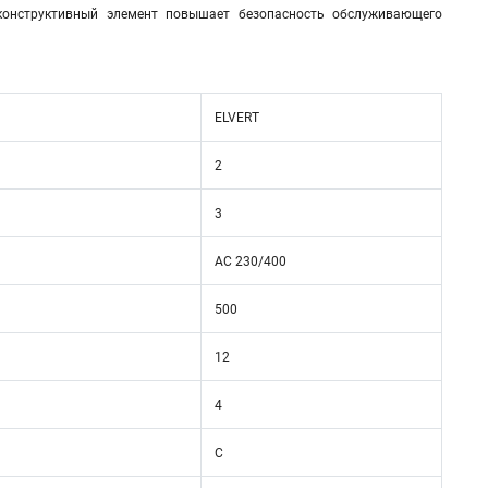
онструктивный элемент повышает безопасность обслуживающего
ELVERT
2
3
AC 230/400
500
12
4
C