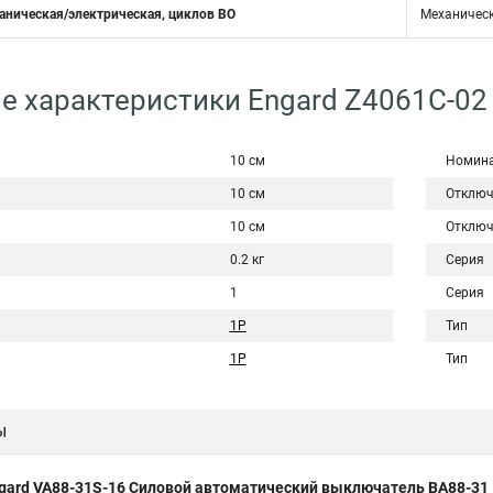
аническая/электрическая, циклов ВО
Механическ
е характеристики Engard Z4061C-02
10 см
Номина
10 см
Отключ
10 см
Отключ
0.2 кг
Серия
1
Серия
1P
Тип
1Р
Тип
ы
gard VA88-31S-16 Силовой автоматический выключатель ВА88-31