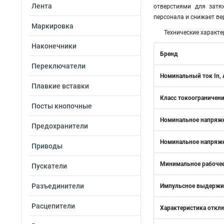
Лента
отверстиями для зат
персонала и снижает в
Маркировка
Технические характе
Наконечники
Бренд
Переключатели
Номинальный ток In, 
Плавкие вставки
Класс токоограничен
Посты кнопочные
Номинальное напряже
Предохранители
Номинальное напряже
Приводы
Минимальное рабочее
Пускатели
Разъединители
Импульсное выдержив
Расцепители
Характеристика откл