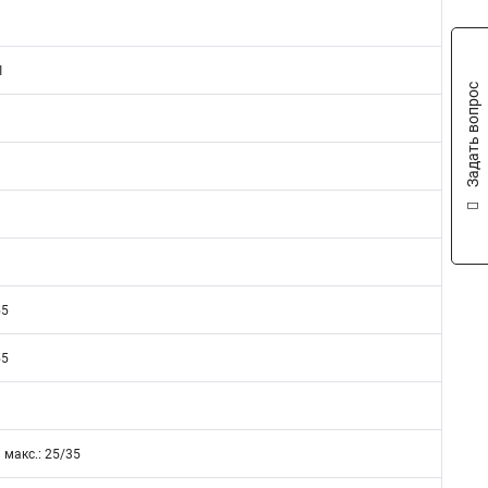
1
Задать вопрос
55
55
1 макс.: 25/35