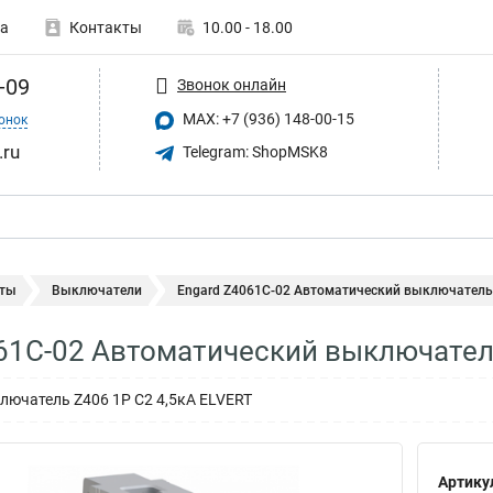
а
Контакты
10.00 - 18.00
-09
Звонок онлайн
MAX: +7 (936) 148-00-15
онок
.ru
Telegram: ShopMSK8
ты
Выключатели
Engard Z4061C-02 Автоматический выключатель Z
61C-02 Автоматический выключатель
ючатель Z406 1Р C2 4,5кА ELVERT
Артику