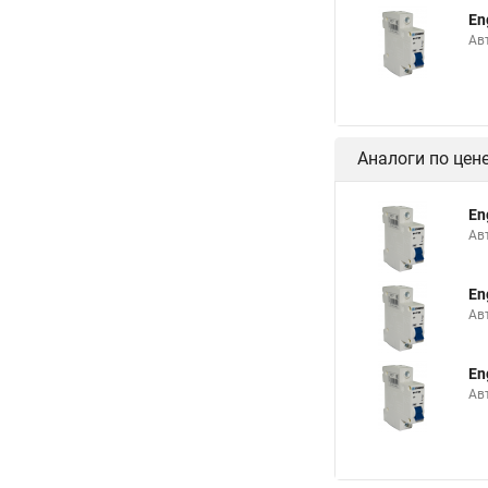
En
Ав
Аналоги по цен
En
Ав
En
Ав
En
Ав