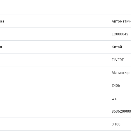
ика
Автоматиче
EC000042
ия
Китай
ELVERT
Миниатюрн
Z406
шт.
853620900
0,100