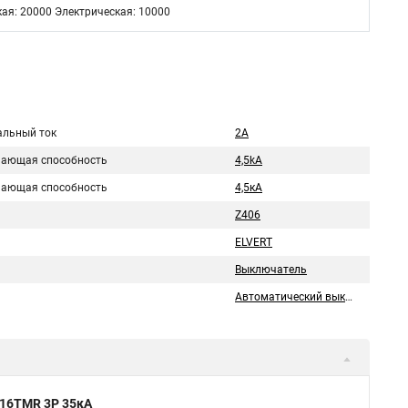
ая: 20000 Электрическая: 10000
льный ток
2A
ающая способность
4,5kA
ающая способность
4,5кA
Z406
ELVERT
Выключатель
Автоматический выключатель
 16TMR 3P 35кА