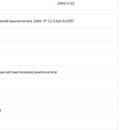
Z4061C-02
ский выключатель Z406 1Р C2 4,5кА ELVERT
ые автоматические выключатели
8