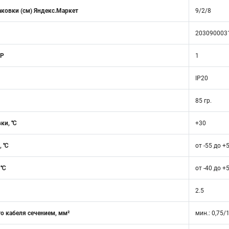
аковки (см) Яндекс.Маркет
9/2/8
203090003
 Р
1
IP20
85 гр.
вки, ℃
+30
, ℃
от -55 до +
 ℃
от -40 до +
2.5
о кабеля сечением, мм²
мин.: 0,75/