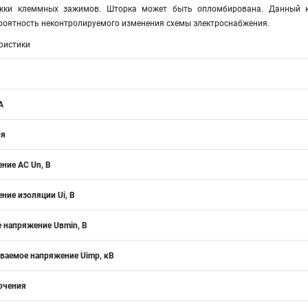
яжки клеммных зажимов. Шторка может быть опломбирована. Данный к
ероятность неконтролируемого изменения схемы электроснабжения.
ристики
А
ия
ние АС Un, В
ние изоляции Ui, В
 напряжение Uвmin, B
аемое напряжение Uimp, кВ
ючения