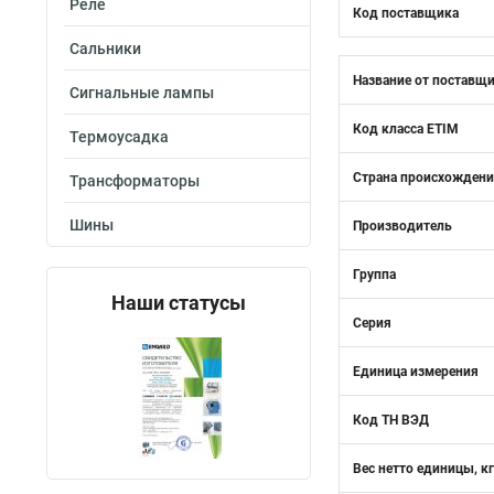
Реле
Код поставщика
Сальники
Название от поставщ
Сигнальные лампы
Код класса ETIM
Термоусадка
Страна происхожден
Трансформаторы
Шины
Производитель
Группа
Наши статусы
Серия
Единица измерения
Код ТН ВЭД
Вес нетто единицы, кг