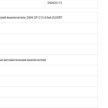
Z4062C-13
кий выключатель Z406 2Р C13 4,5кА ELVERT
е автоматические выключатели