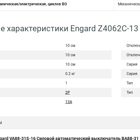
аническая/электрическая, циклов ВО
Механическа
е характеристики Engard Z4062C-13
10 см
Отключ
10 см
Отключ
10 см
Серия
0.2 кг
Серия
1
Тип
2Р
Тип
13A
ы
gard VA88-31S-16 Силовой автоматический выключатель ВА88-31