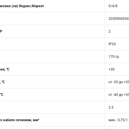
аковки (см) Яндекс.Маркет
9/4/8
2030900054
 Р
2
IP20
170 гр.
вки, ℃
+30
, ℃
от -55 до +5
 ℃
от -40 до +5
2.5
о кабеля сечением, мм²
мин.: 0,75/1