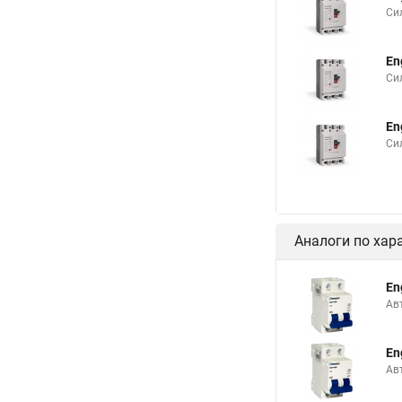
Си
En
Си
En
Си
Аналоги по хар
En
Ав
En
Ав