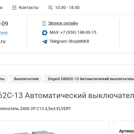
а
Контакты
10.00 - 18.00
-09
Звонок онлайн
MAX: +7 (936) 148-00-15
онок
.ru
Telegram: ShopMSK8
ты
Выключатели
Engard Z4062C-13 Автоматический выключатель Z
62C-13 Автоматический выключатель
ючатель Z406 2Р C13 4,5кА ELVERT
Артику