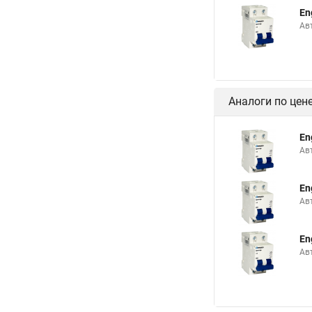
En
Ав
Аналоги по цен
En
Ав
En
Ав
En
Ав