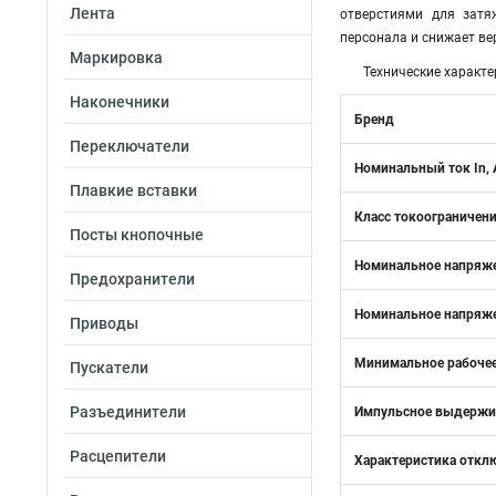
Лента
отверстиями для зат
персонала и снижает в
Маркировка
Технические характе
Наконечники
Бренд
Переключатели
Номинальный ток In, 
Плавкие вставки
Класс токоограничен
Посты кнопочные
Номинальное напряже
Предохранители
Номинальное напряже
Приводы
Минимальное рабочее
Пускатели
Разъединители
Импульсное выдержив
Расцепители
Характеристика откл