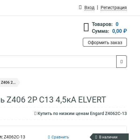
Вход
Регистрация
Товаров:
0
Сумма:
0,00 ₽
Оформить заказ
406 2...
 Z406 2Р C13 4,5кА ELVERT
Купить по низким ценам Engard Z4062C-13
л:
Z4062C-13
Сравнить
В наличии