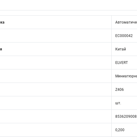
ика
Автоматичес
EC000042
ия
Китай
ELVERT
Миниатюрны
Z406
шт.
8536209008
0,200