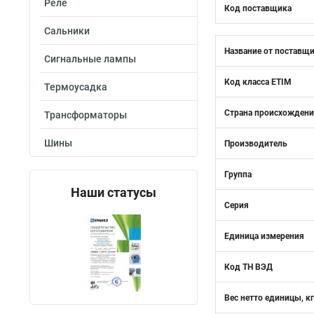
Реле
Код поставщика
Сальники
Название от поставщ
Сигнальные лампы
Код класса ETIM
Термоусадка
Страна происхожден
Трансформаторы
Шины
Производитель
Группа
Наши статусы
Серия
Единица измерения
Код ТН ВЭД
Вес нетто единицы, кг