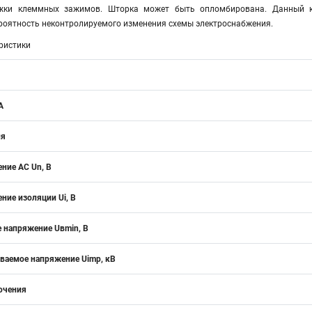
яжки клеммных зажимов. Шторка может быть опломбирована. Данный к
ероятность неконтролируемого изменения схемы электроснабжения.
ристики
А
ия
ние АС Un, В
ние изоляции Ui, В
 напряжение Uвmin, B
аемое напряжение Uimp, кВ
ючения