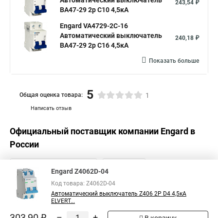
Автоматический выключатель
243,54 ₽
ВА47-29 2р C10 4,5кА
Engard VA4729-2С-16
Автоматический выключатель
240,18 ₽
ВА47-29 2р C16 4,5кА
Показать больше
5
Общая оценка товара:
1
Написать отзыв
Официальный поставщик компании
Engard
в
России
Engard Z4062D-04
Код товара: Z4062D-04
Автоматический выключатель Z406 2Р D4 4,5кА
ELVERT...
303,90 ₽
–
+