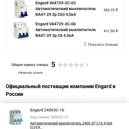
Engard VA4729-2С-63
Автоматический выключатель
352,72 ₽
ВА47-29 2р C63 4,5кА
Engard VA4729-3С-06
Автоматический выключатель
411,50 ₽
ВА47-29 3р C6 4,5кА
Показать больше
5
Общая оценка товара:
1
Написать отзыв
Официальный поставщик компании
Engard
в
России
Engard Z4063C-16
Код товара: Z4063C-16
Автоматический выключатель Z406 3Р C16 4,5кА
ELVER...