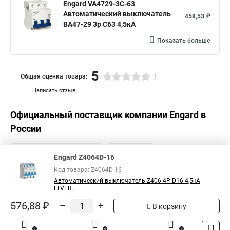
Engard VA4729-3С-63
Автоматический выключатель
458,53 ₽
ВА47-29 3р C63 4,5кА
Показать больше
5
Общая оценка товара:
1
Написать отзыв
Официальный поставщик компании
Engard
в
России
Engard Z4064D-16
Код товара: Z4064D-16
Автоматический выключатель Z406 4Р D16 4,5кА
ELVER...
576,88 ₽
–
+
В корзину
0
0
1