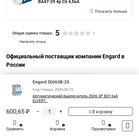
ВА47-29 4р C6 4,5кА
Показать больше
5
Общая оценка товара:
1
Написать отзыв
Официальный поставщик компании
Engard
в
России
Engard Z6063B-25
Код товара: Z6063B-25
Автоматический выключатель Z606 3Р B25 6кА
ELVERT...
600,65 ₽
–
+
В корзину
0
0
1
Сравнить
Корзина
Просмотрено
Каталог
Оплата
Доставка
Контакты
Войти