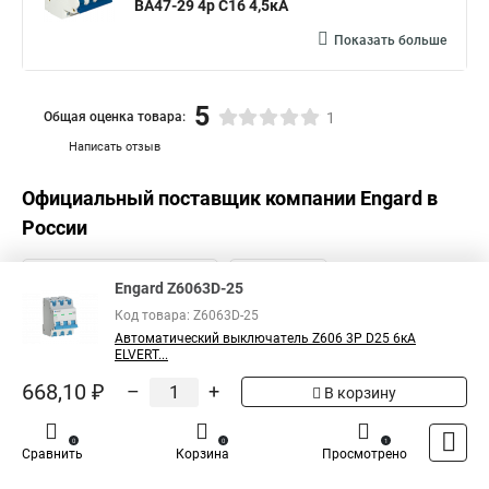
ВА47-29 4р C16 4,5кА
Показать больше
5
Общая оценка товара:
1
Написать отзыв
Официальный поставщик компании
Engard
в
России
Engard Z6063D-25
Код товара: Z6063D-25
Автоматический выключатель Z606 3Р D25 6кА
ELVERT...
668,10 ₽
–
+
В корзину
0
0
1
Сравнить
Корзина
Просмотрено
Каталог
Оплата
Доставка
Контакты
Войти