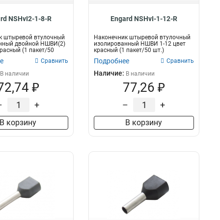
rd NSHvI2-1-8-R
Engard NSHvI-1-12-R
к штыревой втулочный
Наконечник штыревой втулочный
нный двойной НШВИ(2)
изолированный НШВИ 1-12 цвет
красный (1 пакет/50
красный (1 пакет/50 шт.)
е
Подробнее
Сравнить
Сравнить
Наличие:
В наличии
В наличии
72,74 ₽
77,26 ₽
–
+
–
+
В корзину
В корзину