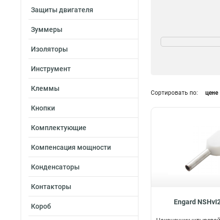
Защиты двигателя
Зуммеры
Серия
Нви
12
Изоляторы
Нка
13
Инструмент
НШВИ2
13
ТМЛ
22
Клеммы
Сортировать по:
цене
Ншви
22
Кнопки
Комплектующие
Компенсация мощности
Конденсаторы
Контакторы
Engard NSHvI2
Короб