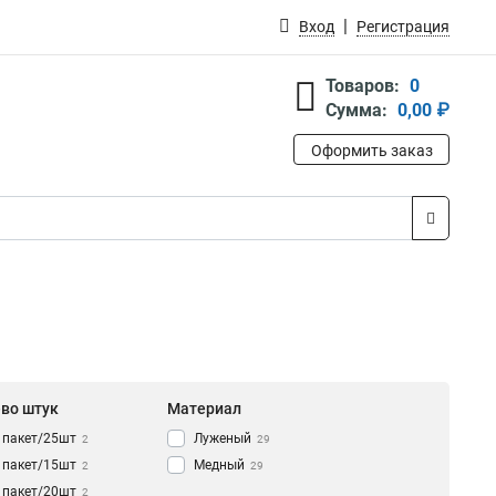
Вход
Регистрация
Товаров:
0
Сумма:
0,00 ₽
Оформить заказ
-во штук
Материал
1пакет/25шт
Луженый
2
29
1пакет/15шт
Медный
2
29
1пакет/20шт
2