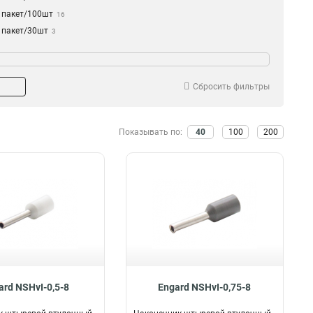
1пакет/100шт
16
1пакет/30шт
3
1пакет/50шт
на
129
13мм
1
22мм
1
Сбросить фильтры
9мм
1
25мм
2
Показывать по:
40
100
200
20мм
2
15мм
2
6мм
2
14мм
3
18мм
3
16мм
4
10мм
5
12мм
7
8мм
9
ard NSHvI-0,5-8
Engard NSHvI-0,75-8