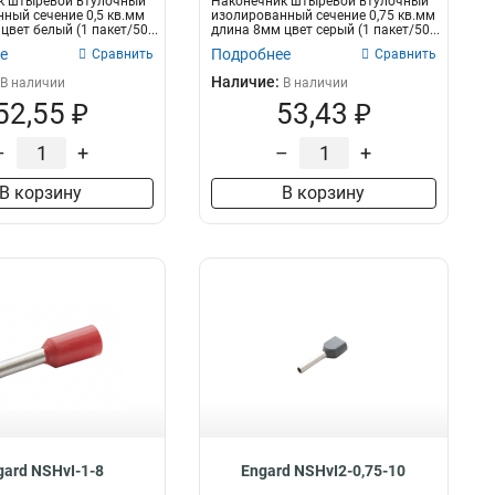
к штыревой втулочный
Наконечник штыревой втулочный
ный сечение 0,5 кв.мм
изолированный сечение 0,75 кв.мм
вет белый (1 пакет/50...
длина 8мм цвет серый (1 пакет/50...
е
Подробнее
Сравнить
Сравнить
Наличие:
В наличии
В наличии
52,55 ₽
53,43 ₽
–
+
–
+
В корзину
В корзину
gard NSHvI-1-8
Engard NSHvI2-0,75-10