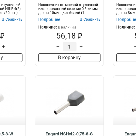
 втулочный
Наконечник штыревой втулочный
Наконечни
1,0-8мм2
1
ой НШВИ(2)
изолированный сечение 0,5 кв.мм
изолирован
0,75-10мм2
кет/50 шт.)
длина 10мм цвет белый (1
длина 8мм 
1
пакет/50...
пакет/5...
Подробнее
Подробне
Сравнить
Сравнить
16мм2
3
Наличие:
Наличие:
50-20мм2
В наличии
1
 ₽
56,18 ₽
35-25мм2
1
35-16мм2
1
+
–
+
25-22мм2
1
25-16мм2
1
ну
В корзину
16-18мм2
1
16-12мм2
1
10-18мм2
1
10-12мм2
1
6-12мм2
1
10мм2
2
25мм2
6
50мм2
3
35мм2
3
2,5мм2
3
0,5-8-W
Engard NSHvI2-0,75-8-G
Engar