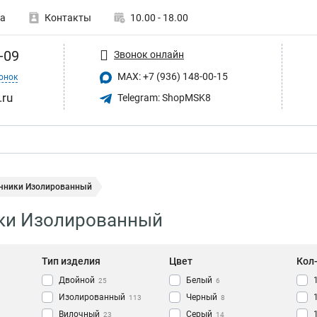
а
Контакты
10.00 - 18.00
-09
Звонок онлайн
MAX: +7 (936) 148-00-15
онок
.ru
Telegram: ShopMSK8
чники Изолированный
ки Изолированный
Тип изделия
Цвет
Кол
Двойной
Белый
25
6
Изолированный
Черный
113
8
Вилочный
Серый
23
14