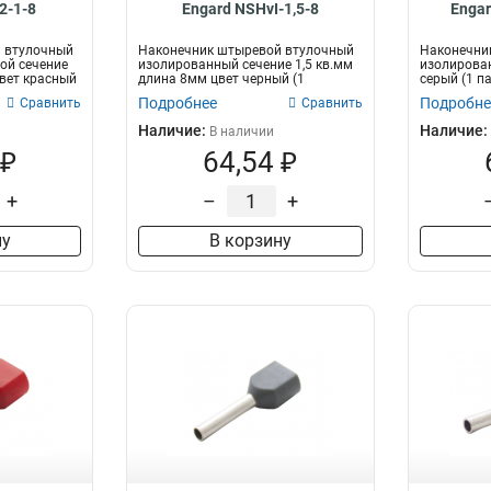
2-1-8
Engard NSHvI-1,5-8
Engar
1,5-2,5мм2
16
0,5-1,5мм2
16
 втулочный
Наконечник штыревой втулочный
Наконечни
ой сечение
изолированный сечение 1,5 кв.мм
изолирован
цвет красный
длина 8мм цвет черный (1
серый (1 па
пакет/50...
Подробнее
Подробне
Сравнить
Сравнить
Наличие:
Наличие:
В наличии
 ₽
64,54 ₽
+
–
+
ну
В корзину