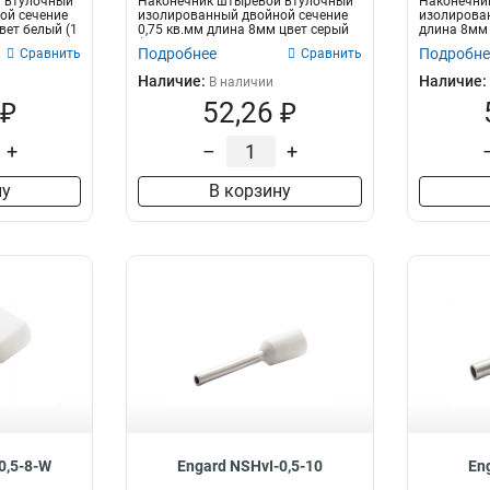
 втулочный
Наконечник штыревой втулочный
Наконечни
25-8-7мм2
1
ой сечение
изолированный двойной сечение
изолирован
вет белый (1
0,75 кв.мм длина 8мм цвет серый
длина 8мм ц
25-6-7мм2
1
(1...
Подробнее
Подробне
Сравнить
Сравнить
16-8-6мм2
1
Наличие:
Наличие:
В наличии
16-6-6мм2
1
 ₽
52,26 ₽
10-8-5мм2
1
10-6-5мм2
1
+
–
+
6-6-4мм2
1
ну
В корзину
240мм2
1
185мм2
1
120мм2
1
6мм2
3
16-14мм2
1
10,0-14мм2
1
6,0-14мм2
1
4,0-12мм2
1
2,5-13мм2
1
2,5-10мм2
1
1,5-12мм2
1
0,5-8-W
Engard NSHvI-0,5-10
En
1,0-10мм2
1