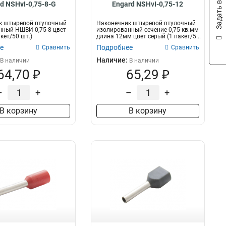
Задать вопрос
d NSHvI-0,75-8-G
Engard NSHvI-0,75-12
к штыревой втулочный
Наконечник штыревой втулочный
ный НШВИ 0,75-8 цвет
изолированный сечение 0,75 кв.мм
кет/50 шт.)
длина 12мм цвет серый (1 пакет/5...
е
Подробнее
Сравнить
Сравнить
Наличие:
В наличии
В наличии
64,70 ₽
65,29 ₽
–
+
–
+
В корзину
В корзину