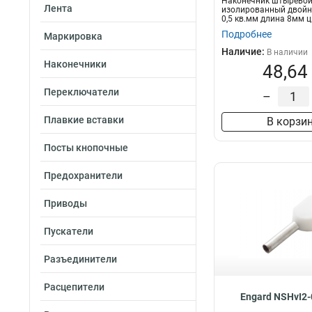
Наконечник штыревой
Лента
изолированный двойн
0,5 кв.мм длина 8мм ц
п...
Подробнее
Маркировка
Наличие:
В наличии
Наконечники
48,64
Переключатели
–
Плавкие вставки
В корзи
Посты кнопочные
Предохранители
Приводы
Пускатели
Разъединители
Расцепители
Engard NSHvI2-