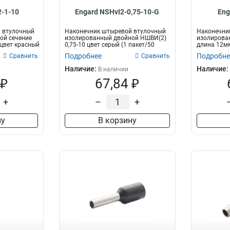
2-1-10
Engard NSHvI2-0,75-10-G
Eng
 втулочный
Наконечник штыревой втулочный
Наконечни
ой сечение
изолированный двойной НШВИ(2)
изолирован
 цвет красный
0,75-10 цвет серый (1 пакет/50
длина 12мм
шт.)...
пакет/...
Подробнее
Подробне
Сравнить
Сравнить
Наличие:
Наличие:
В наличии
 ₽
67,84 ₽
+
–
+
ну
В корзину