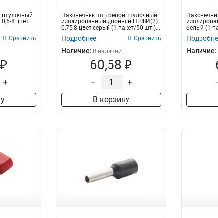
4мм2
4
0,5мм2
4
 втулочный
Наконечник штыревой втулочный
Наконечни
0,5-8 цвет
изолированный двойной НШВИ(2)
изолирован
1,5мм2
5
0,75-8 цвет серый (1 пакет/50 шт.)...
белый (1 па
1мм2
5
Подробнее
Подробне
Сравнить
Сравнить
0,75мм2
5
Наличие:
Наличие:
В наличии
6-18мм2
1
 ₽
60,58 ₽
4-18мм2
1
+
–
+
4-9мм2
1
2,5-18мм2
1
ну
В корзину
2,5-8мм2
1
1,5-18мм2
1
1-12мм2
1
1-8мм2
1
0,75-12мм2
1
0,5-10мм2
1
1,5-8мм2
2
0,75-8мм2
2
0,5-8мм2
2
4,0-6мм2
15