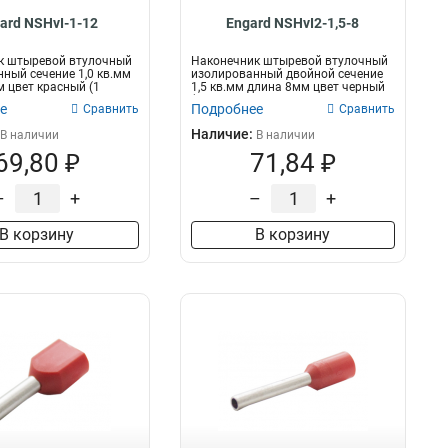
ard NSHvI-1-12
Engard NSHvI2-1,5-8
к штыревой втулочный
Наконечник штыревой втулочный
ный сечение 1,0 кв.мм
изолированный двойной сечение
 цвет красный (1
1,5 кв.мм длина 8мм цвет черный
(1...
е
Подробнее
Сравнить
Сравнить
Наличие:
В наличии
В наличии
69,80 ₽
71,84 ₽
–
+
–
+
В корзину
В корзину