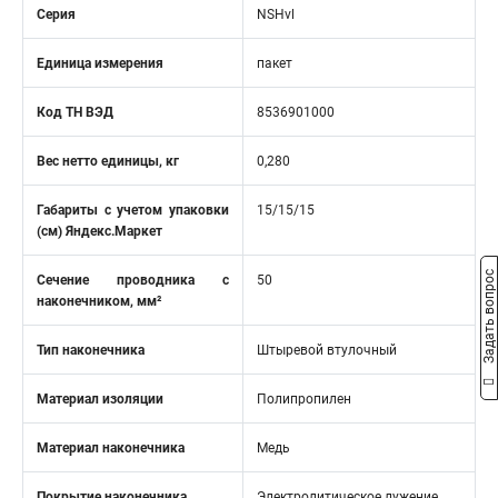
Серия
NSHvl
Единица измерения
пакет
Код ТН ВЭД
8536901000
Вес нетто единицы, кг
0,280
Габариты с учетом упаковки
15/15/15
(см) Яндекс.Маркет
Задать вопрос
Сечение проводника с
50
наконечником, мм²
Тип наконечника
Штыревой втулочный
Материал изоляции
Полипропилен
Материал наконечника
Медь
Покрытие наконечника
Электролитическое лужение